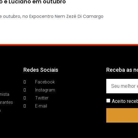
o e Luciano em outubro
 de outubro, no Expocentro Nem Zezé Di Camargo
Redes Sociais
Receba as no
Facebook
Instagram
nista
Twitter
Aceito rece
urantes
E-mail
a