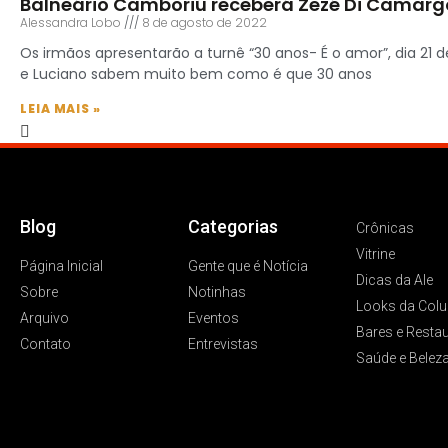
Balneário Camboriú receberá Zezé Di Camarg
Alessandra Lobo
8 de agosto de 2022
Os irmãos apresentarão a turnê “30 anos- É o amor”, dia 21
e Luciano sabem muito bem como é que 30 anos
LEIA MAIS »
Blog
Categorias
Crônicas
Vitrine
Página Inicial
Gente que é Notícia
Dicas da Ale
Sobre
Notinhas
Looks da Colu
Arquivo
Eventos
Bares e Resta
Contato
Entrevistas
Saúde e Belez