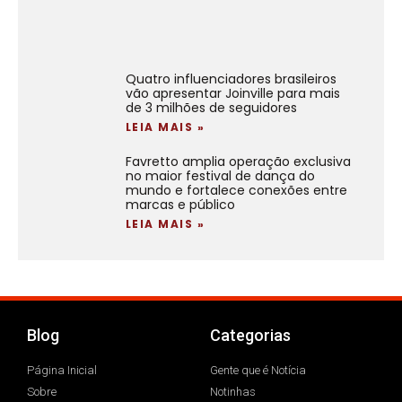
Quatro influenciadores brasileiros
vão apresentar Joinville para mais
de 3 milhões de seguidores
LEIA MAIS »
Favretto amplia operação exclusiva
no maior festival de dança do
mundo e fortalece conexões entre
marcas e público
LEIA MAIS »
Blog
Categorias
Página Inicial
Gente que é Notícia
Sobre
Notinhas