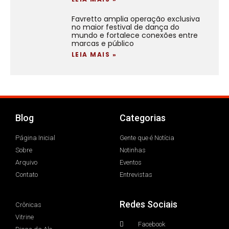
Favretto amplia operação exclusiva
no maior festival de dança do
mundo e fortalece conexões entre
marcas e público
LEIA MAIS »
Blog
Categorias
Página Inicial
Gente que é Notícia
Sobre
Notinhas
Arquivo
Eventos
Contato
Entrevistas
Redes Sociais
Crônicas
Vitrine
Facebook