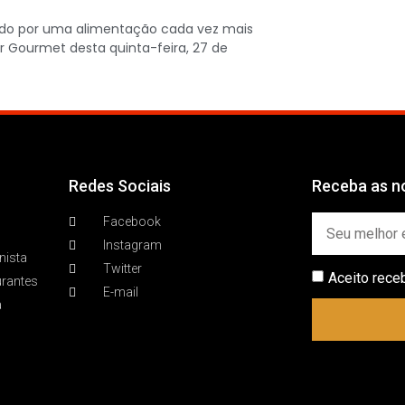
ndo por uma alimentação cada vez mais
r Gourmet desta quinta-feira, 27 de
Redes Sociais
Receba as no
Facebook
Instagram
nista
Twitter
Aceito rece
urantes
E-mail
a