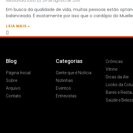
Alessandra Lobo
26 de agosto de 2015
Em busca da qualidade de vida, muitas pessoas estão opta
balanceada. É exatamente por isso que o cardápio do Muelle
LEIA MAIS »
Blog
Categorias
Crônicas
Vitrine
Página Inicial
Gente que é Notícia
Dicas da Ale
Sobre
Notinhas
Looks da Colu
Arquivo
Eventos
Bares e Resta
Contato
Entrevistas
Saúde e Belez