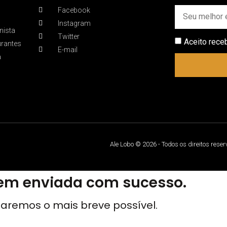
Facebook
Instagram
nista
Twitter
Aceito rece
urantes
E-mail
a
Ale Lobo © 2026 - Todos os direitos rese
m enviada com sucesso.
aremos o mais breve possível.