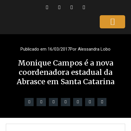
Página Inicial
Gente que é Notícia
Dicas da Ale
Saúde e Beleza
Publicado em
16/03/2017
Por
Alessandra Lobo
Monique Campos é a nova
coordenadora estadual da
Abrasce em Santa Catarina