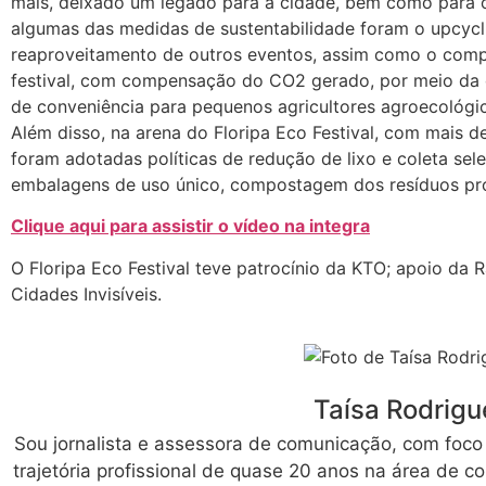
mais, deixado um legado para a cidade, bem como para o
algumas das medidas de sustentabilidade foram o upcyc
reaproveitamento de outros eventos, assim como o com
festival, com compensação do CO2 gerado, por meio da 
de conveniência para pequenos agricultores agroecológic
Além disso, na arena do Floripa Eco Festival, com mais d
foram adotadas políticas de redução de lixo e coleta sel
embalagens de uso único, compostagem dos resíduos pr
Clique aqui para assistir o vídeo na integra
O Floripa Eco Festival teve patrocínio da KTO; apoio da Rá
Cidades Invisíveis.
Taísa Rodrigu
Sou jornalista e assessora de comunicação, com foc
trajetória profissional de quase 20 anos na área de 