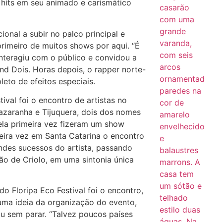
hits em seu animado e carismático
ional a subir no palco principal e
primeiro de muitos shows por aqui. “É
interagiu com o público e convidou a
ind Dois. Horas depois, o rapper norte-
eto de efeitos especiais.
ival foi o encontro de artistas no
Dazaranha e Tijuquera, dois dos nomes
pela primeira vez fizeram um show
meira vez em Santa Catarina o encontro
andes sucessos do artista, passando
o de Criolo, em uma sintonia única
 Floripa Eco Festival foi o encontro,
 uma ideia da organização do evento,
ou sem parar. “Talvez poucos países