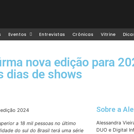
s
Eventos
Entrevistas
Crônicas
Vitrine
Dica
nfirma nova edição para 2
s dias de shows
Sobre a Al
Alessandra Vieir
perior a 18 mil pessoas no último
DUO e Digital In
lidade do sul do Brasil terá uma série