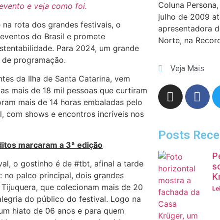
Coluna Persona, 
evento e veja como foi.
julho de 2009 a
na rota dos grandes festivais, o
apresentadora 
 eventos do Brasil e promete
Norte, na Recor
stentabilidade. Para 2024, um grande
a de programação.
Veja Mais
tes da Ilha de Santa Catarina, vem
das mais de 18 mil pessoas que curtiram
Foram mais de 14 horas embaladas pelo
al, com shows e encontros incríveis nos
Posts Rece
ditos marcaram a 3ª edição
P
, o gostinho é de #tbt, afinal a tarde
s
no palco principal, dois grandes
K
 Tijuquera, que colecionam mais de 20
Le
alegria do público do festival. Logo na
 um hiato de 06 anos e para quem