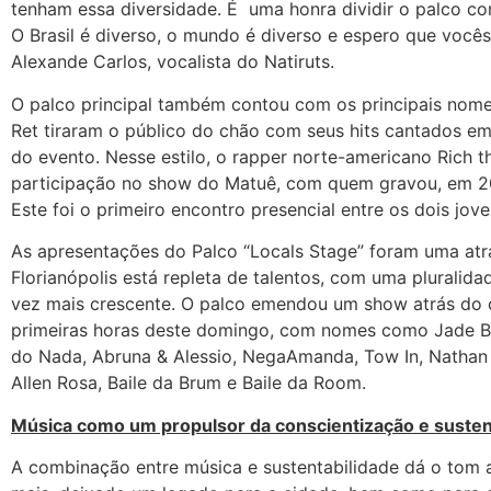
tenham essa diversidade. É uma honra dividir o palco com
O Brasil é diverso, o mundo é diverso e espero que vocês 
Alexande Carlos, vocalista do Natiruts.
O palco principal também contou com os principais nomes
Ret tiraram o público do chão com seus hits cantados em
do evento. Nesse estilo, o rapper norte-americano Rich th
participação no show do Matuê, com quem gravou, em 20
Este foi o primeiro encontro presencial entre os dois jove
As apresentações do Palco “Locals Stage” foram uma atr
Florianópolis está repleta de talentos, com uma pluralid
vez mais crescente. O palco emendou um show atrás do 
primeiras horas deste domingo, com nomes como Jade Bara
do Nada, Abruna & Alessio, NegaAmanda, Tow In, Nathan Ma
Allen Rosa, Baile da Brum e Baile da Room.
Música como um propulsor da conscientização e susten
A combinação entre música e sustentabilidade dá o tom a