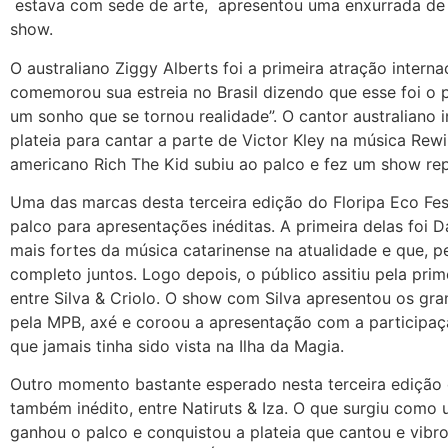
estava com sede de arte, apresentou uma enxurrada de 
show.
O australiano Ziggy Alberts foi a primeira atração internac
comemorou sua estreia no Brasil dizendo que esse foi o 
um sonho que se tornou realidade”. O cantor australiano 
plateia para cantar a parte de Victor Kley na música Rew
americano Rich The Kid subiu ao palco e fez um show repl
Uma das marcas desta terceira edição do Floripa Eco Fest
palco para apresentações inéditas. A primeira delas foi 
mais fortes da música catarinense na atualidade e que, 
completo juntos. Logo depois, o público assitiu pela pri
entre Silva & Criolo. O show com Silva apresentou os gr
pela MPB, axé e coroou a apresentação com a participaçã
que jamais tinha sido vista na Ilha da Magia.
Outro momento bastante esperado nesta terceira edição do
também inédito, entre Natiruts & Iza. O que surgiu como
ganhou o palco e conquistou a plateia que cantou e vibr