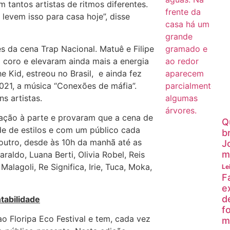
 tantos artistas de ritmos diferentes.
levem isso para casa hoje”, disse
 da cena Trap Nacional. Matuê e Filipe
 coro e elevaram ainda mais a energia
e Kid, estreou no Brasil, e ainda fez
21, a música “Conexões de máfia”.
ns artistas.
ação à parte e provaram que a cena de
Q
ade de estilos e com um público cada
b
outro, desde às 10h da manhã até as
J
m
ldo, Luana Berti, Olivia Robel, Reis
lagoli, Re Significa, Irie, Tuca, Moka,
Le
F
e
d
tabilidade
f
o Floripa Eco Festival e tem, cada vez
m