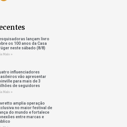
ecentes
esquisadoras lançam livro
obre os 100 anos da Casa
rüger neste sábado (8/8)
ia Mais »
uatro influenciadores
rasileiros vão apresentar
inville para mais de 3
ilhões de seguidores
ia Mais »
avretto amplia operação
xclusiva no maior festival de
ança do mundo e fortalece
onexões entre marcas e
úblico