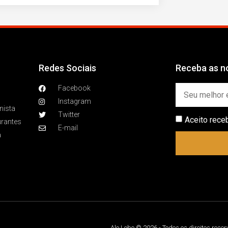
Redes Sociais
Receba as no
Facebook
Instagram
nista
Twitter
Aceito rece
urantes
E-mail
a
Ale Lobo © 2026 - Todos os direitos rese