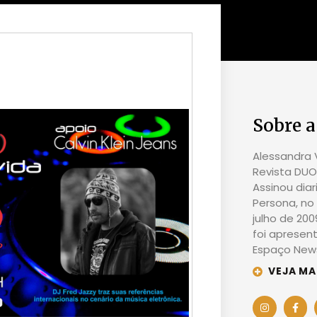
Sobre a
Alessandra V
Revista DUO 
Assinou dia
Persona, no 
julho de 20
foi apresen
Espaço News
VEJA MA