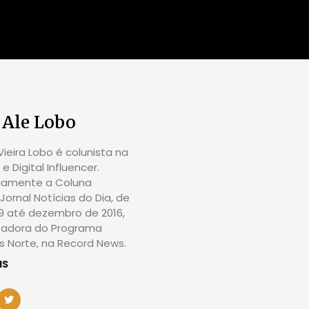
 Ale Lobo
ieira Lobo é colunista na
e Digital Influencer.
riamente a Coluna
Jornal Notícias do Dia, de
09 até dezembro de 2016,
tadora do Programa
 Norte, na Record News.
IS