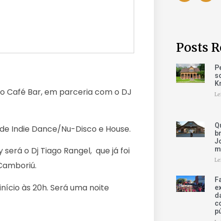
Posts R
P
s
K
tto Café Bar, em parceria com o DJ
Le
Q
 de Indie Dance/Nu-Disco e House.
b
Jo
m
será o Dj Tiago Rangel, que já foi
Le
 Camboriú.
F
início às 20h. Será uma noite
e
d
c
p