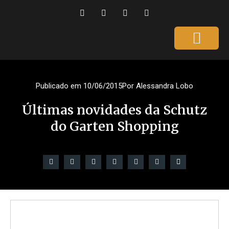
Página Inicial
Gente que é Notícia
Dicas da Ale
Saúde e Beleza
Publicado em
10/06/2015
Por
Alessandra Lobo
Últimas novidades da Schutz
do Garten Shopping