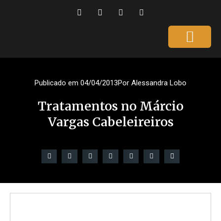
Página Inicial
Gente que é Notícia
Dicas da Ale
Saúde e Beleza
Publicado em
04/04/2013
Por
Alessandra Lobo
Tratamentos no Márcio
Vargas Cabeleireiros