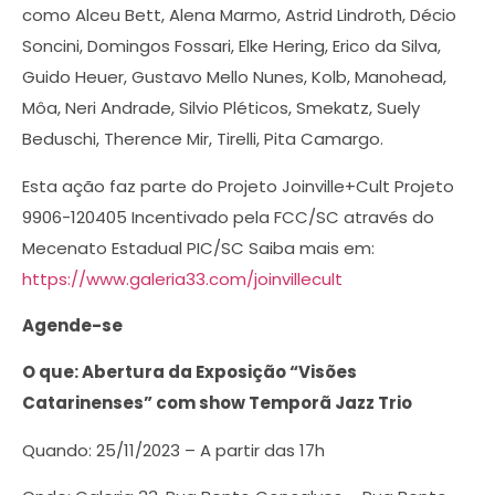
como Alceu Bett, Alena Marmo, Astrid Lindroth, Décio
Soncini, Domingos Fossari, Elke Hering, Erico da Silva,
Guido Heuer, Gustavo Mello Nunes, Kolb, Manohead,
Môa, Neri Andrade, Silvio Pléticos, Smekatz, Suely
Beduschi, Therence Mir, Tirelli, Pita Camargo.
Esta ação faz parte do Projeto Joinville+Cult Projeto
9906-120405 Incentivado pela FCC/SC através do
Mecenato Estadual PIC/SC Saiba mais em:
https://www.galeria33.com/joinvillecult
Agende-se
O que: Abertura da Exposição “Visões
Catarinenses” com show
Temporã Jazz Trio
Quando: 25/11/2023 – A partir das 17h