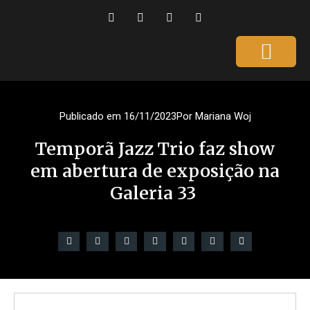
Página Inicial
Gente que é Notícia
Dicas da Ale
Saúde e Beleza
Publicado em
16/11/2023
Por
Mariana Woj
Temporã Jazz Trio faz show
em abertura de exposição na
Galeria 33