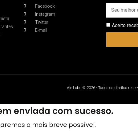
Facebook
Instagram
nista
Twitter
Aceito rece
urantes
E-mail
a
Ale Lobo © 2026 - Todos os direitos rese
m enviada com sucesso.
aremos o mais breve possível.