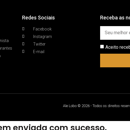
Redes Sociais
Receba as no
Facebook
Instagram
nista
Twitter
Aceito rece
urantes
E-mail
a
Ale Lobo © 2026 - Todos os direitos rese
m enviada com sucesso.