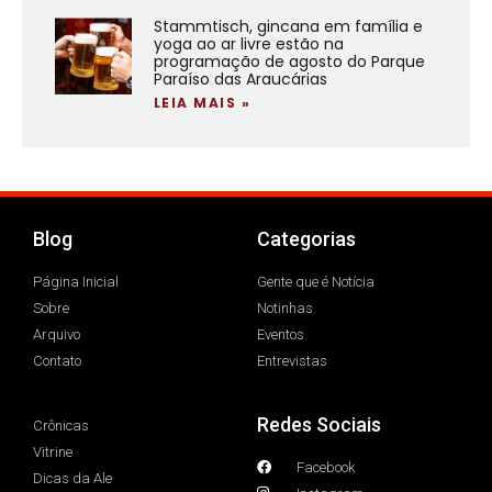
Stammtisch, gincana em família e
yoga ao ar livre estão na
programação de agosto do Parque
Paraíso das Araucárias
LEIA MAIS »
Blog
Categorias
Página Inicial
Gente que é Notícia
Sobre
Notinhas
Arquivo
Eventos
Contato
Entrevistas
Redes Sociais
Crônicas
Vitrine
Facebook
Dicas da Ale