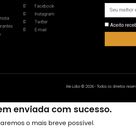
Facebook
Instagram
nista
Twitter
Aceito rece
urantes
E-mail
a
Ale Lobo © 2026 - Todos os direitos rese
m enviada com sucesso.
aremos o mais breve possível.