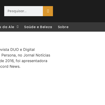
s da Ale
Saúde e Beleza
Sobre
evista DUO e Digital
 Persona, no Jornal Notícias
de 2016, foi apresentadora
ecord News.