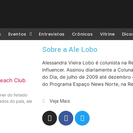
s
Eventos
Entrevistas
Crônicas
Vitrine
Dica
Sobre a Ale Lobo
Alessandra Vieira Lobo é colunista na R
Influencer. Assinou diariamente a Coluna
do Dia, de julho de 2009 até dezembro 
Beach Club
do Programa Espaço News Norte, na R
ner do feriado
Veja Mais
ados do país, ele