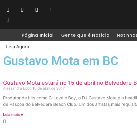
Página Inicial
Gente que é Notícia
Notinha
Leia Agora
Gustavo Mota em BC
Gustavo Mota estará no 15 de abril no Belvedere 
Alessandra Lobo
10 de abril de 2017
Produtor de hits como G-Love e Boy, o DJ Gustavo Mota é o headli
de Páscoa do Belvedere Beach Club. Um dos artistas mais requisit
Leia mais »