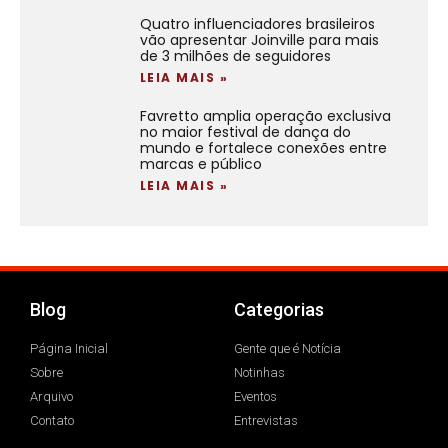
Quatro influenciadores brasileiros
vão apresentar Joinville para mais
de 3 milhões de seguidores
LEIA MAIS »
Favretto amplia operação exclusiva
no maior festival de dança do
mundo e fortalece conexões entre
marcas e público
LEIA MAIS »
Blog
Categorias
Página Inicial
Gente que é Notícia
Sobre
Notinhas
Arquivo
Eventos
Contato
Entrevistas