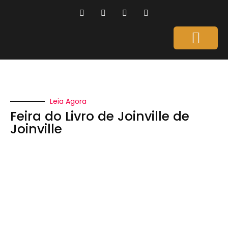
Página Inicial
Gente que é Notícia
Dicas da Ale
Saúde e Beleza
Leia Agora
Feira do Livro de Joinville de
Joinville