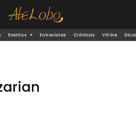
s
Eventos
Entrevistas
Crônicas
Vitrine
Dica
zarian