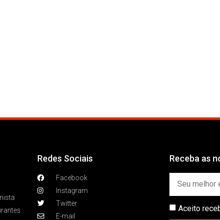
Redes Sociais
Receba as no
Facebook
Instagram
nista
Twitter
Aceito rece
urantes
E-mail