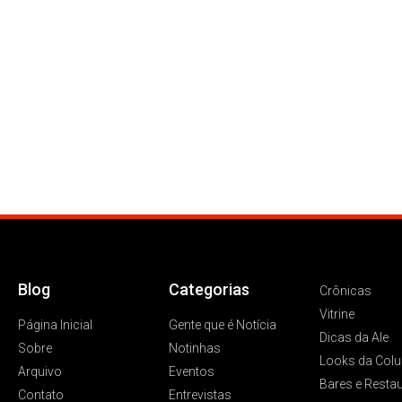
Blog
Categorias
Crônicas
Vitrine
Página Inicial
Gente que é Notícia
Dicas da Ale
Sobre
Notinhas
Looks da Colu
Arquivo
Eventos
Bares e Resta
Contato
Entrevistas