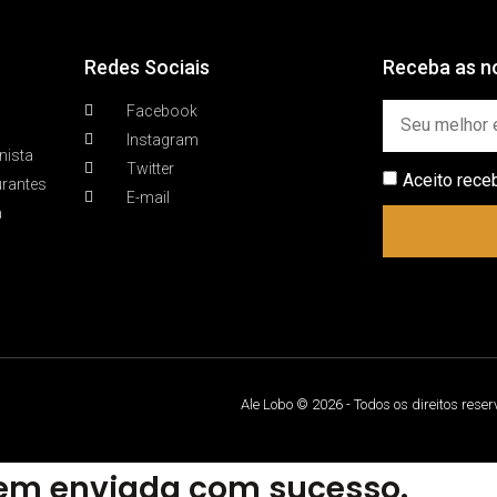
Redes Sociais
Receba as no
Facebook
Instagram
nista
Twitter
Aceito rece
urantes
E-mail
a
Ale Lobo © 2026 - Todos os direitos rese
m enviada com sucesso.