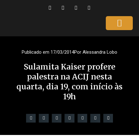
Página Inicial
Gente que é Notícia
Dicas da Ale
Saúde e Beleza
Publicado em
17/03/2014
Por
Alessandra Lobo
Sulamita Kaiser profere
palestra na ACIJ nesta
quarta, dia 19, com início às
19h