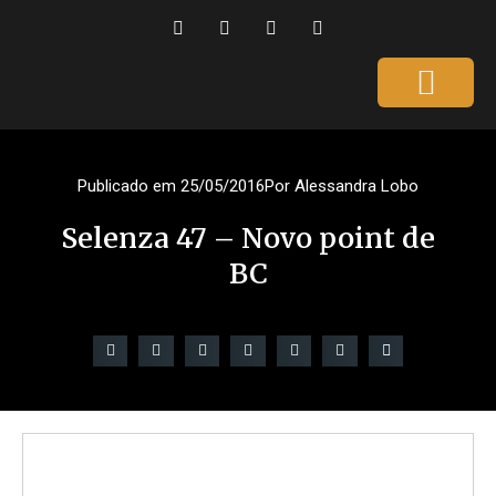
Página Inicial
Gente que é Notícia
Dicas da Ale
Saúde e Beleza
Publicado em
25/05/2016
Por
Alessandra Lobo
Selenza 47 – Novo point de
BC