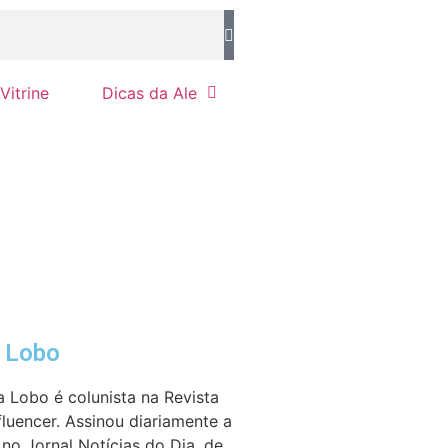
Vitrine
Dicas da Ale
e Lobo
a Lobo é colunista na Revista
fluencer. Assinou diariamente a
no Jornal Notícias do Dia, de