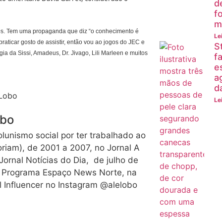
d
f
m
ros. Tem uma propaganda que diz “o conhecimento é
Le
raticar gosto de assistir, então vou ao jogos do JEC e
S
a da Sissi, Amadeus, Dr. Jivago, Lili Marleen e muitos
fa
e
a
d
Le
obo
olunismo social por ter trabalhado ao
moriam), de 2001 a 2007, no Jornal A
Jornal Notícias do Dia, de julho de
o Programa Espaço News Norte, na
l Influencer no Instagram @alelobo