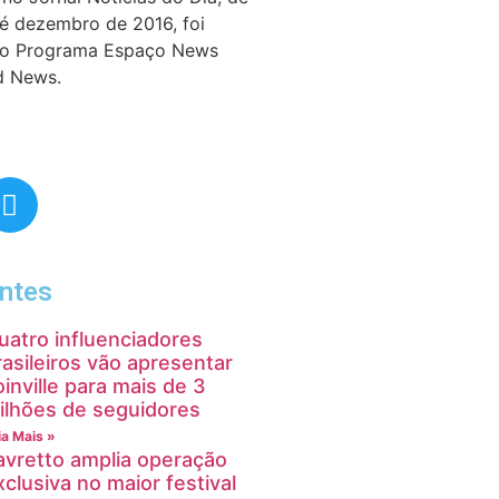
té dezembro de 2016, foi
do Programa Espaço News
d News.
ntes
uatro influenciadores
rasileiros vão apresentar
oinville para mais de 3
ilhões de seguidores
ia Mais »
avretto amplia operação
xclusiva no maior festival