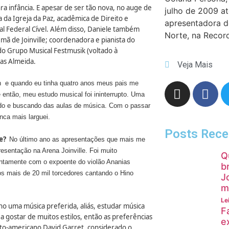
ra infância. E apesar de ser tão nova, no auge de
julho de 2009 a
a da Igreja da Paz, acadêmica de Direito e
apresentadora 
cial Federal Cível. Além disso, Daniele também
Norte, na Recor
mã de Joinville; coordenadora e pianista do
 do Grupo Musical Festmusik (voltado à
ias Almeida.
Veja Mais
 e quando eu tinha quatro anos meus pais me
 então, meu estudo musical foi ininterrupto. Uma
do e buscando das aulas de música. Com o passar
nca mais larguei.
Posts Rece
te?
No último ano as apresentações que mais me
esentação na Arena Joinville. Foi muito
Q
juntamente com o expoente do violão Ananias
b
s mais de 20 mil torcedores cantando o Hino
J
m
Le
o uma música preferida, aliás, estudar música
F
gostar de muitos estilos, então as preferências
e
uto-americano David Garret, considerado o