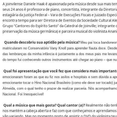
A joinvilense Daniele Haak é apaixonada pela música desde sua mais ten
seus 24 anos é professora de piano, concertista, integrante da Diretori
estagiária da Justiça Federal – Vara de Execuções Fiscais e Juizado Espe
encontra tempo para ser Diretora de Eventos da Sociedade Cultural Ale
Grupo “Cantores do Espírito Santo” da Catedral de Joinville; integrante
preservação da música germânica) e parceira musical do violinista Anan
Quando descobriu sua aptidão pela música?
Meu pai toca bandoneon
matricularam no Conservatório Vany Knoll para aprender flauta doce. Desde
das lembranças da minha infância é justamente a dos meus pais me levan
do tempo fui conhecendo outros instrumentos até chegar ao piano – que nu
Qual foi apresentação que você fez que considera mais importan
emocionaram foram as que eu fiz nos asilos e hospitais e sem dúvida a apr
emocionante tocar o Hino Nacional Brasileiro (como ele deve ser tocado) 
Almeida, com o qual tenho o prazer de realizar parceria. Nós acompanhamo
Nacional. Foi Inesquecível!
Qual a música que mais gosta? Qual cantor (a)?
Realmente não tenh
nos mantém a cabeça aberta e faz com que conheçamos e aprendamos a 
vão variando. Mas no momento gosto de assistir o DVD do violinista te