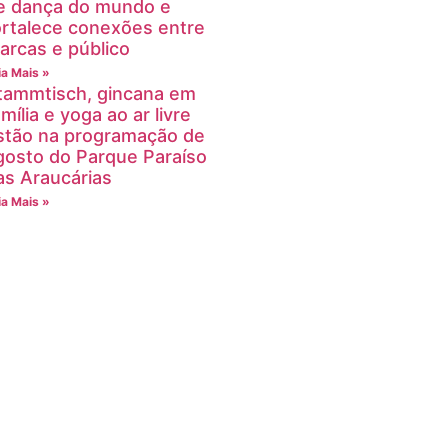
e dança do mundo e
ortalece conexões entre
arcas e público
ia Mais »
tammtisch, gincana em
mília e yoga ao ar livre
stão na programação de
gosto do Parque Paraíso
as Araucárias
ia Mais »