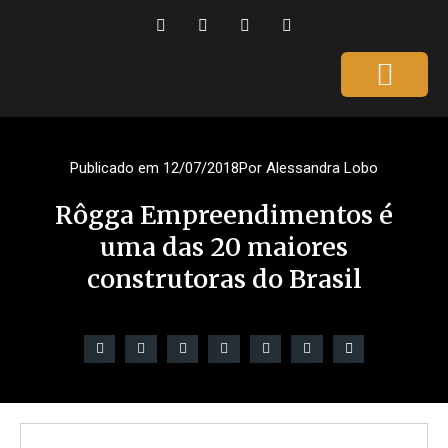
Página Inicial
Gente que é Notícia
Dicas da Ale
Saúde e Beleza
Publicado em
12/07/2018
Por
Alessandra Lobo
Rôgga Empreendimentos é
uma das 20 maiores
construtoras do Brasil