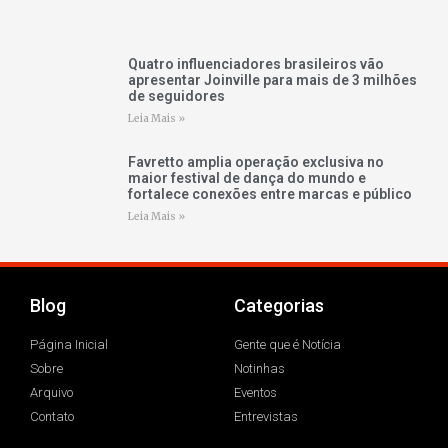
Quatro influenciadores brasileiros vão
apresentar Joinville para mais de 3 milhões
de seguidores
Leia Mais »
Favretto amplia operação exclusiva no
maior festival de dança do mundo e
fortalece conexões entre marcas e público
Leia Mais »
Blog
Categorias
Página Inicial
Gente que é Notícia
Sobre
Notinhas
Arquivo
Eventos
Contato
Entrevistas