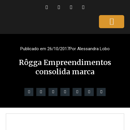
Página Inicial
Gente que é Notícia
Dicas da Ale
Saúde e Beleza
Publicado em
26/10/2017
Por
Alessandra Lobo
Rôgga Empreendimentos
consolida marca