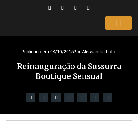
Página Inicial
Gente que é Notícia
Dicas da Ale
Saúde e Beleza
Publicado em
04/10/2015
Por
Alessandra Lobo
Reinauguração da Sussurra
Boutique Sensual