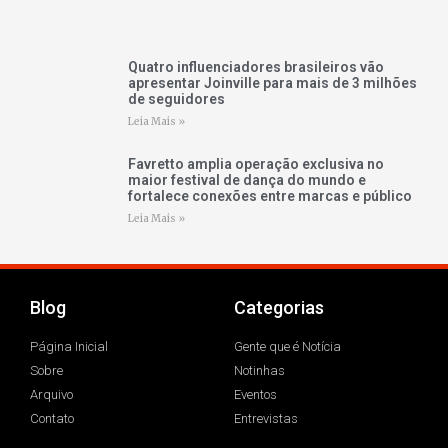
Quatro influenciadores brasileiros vão
apresentar Joinville para mais de 3 milhões
de seguidores
Leia Mais »
Favretto amplia operação exclusiva no
maior festival de dança do mundo e
fortalece conexões entre marcas e público
Leia Mais »
Blog
Categorias
Página Inicial
Gente que é Notícia
Sobre
Notinhas
Arquivo
Eventos
Contato
Entrevistas