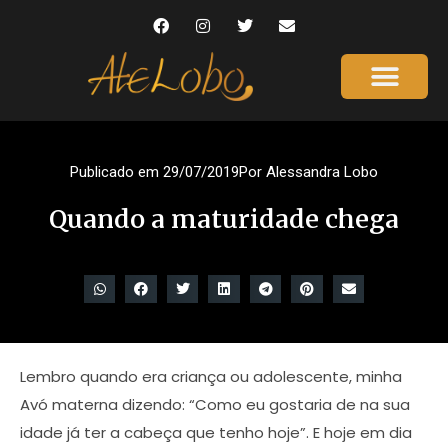
Publicado em
29/07/2019
Por
Alessandra Lobo
Quando a maturidade chega
Lembro quando era criança ou adolescente, minha
Avó materna dizendo: “Como eu gostaria de na sua
idade já ter a cabeça que tenho hoje”. E hoje em dia