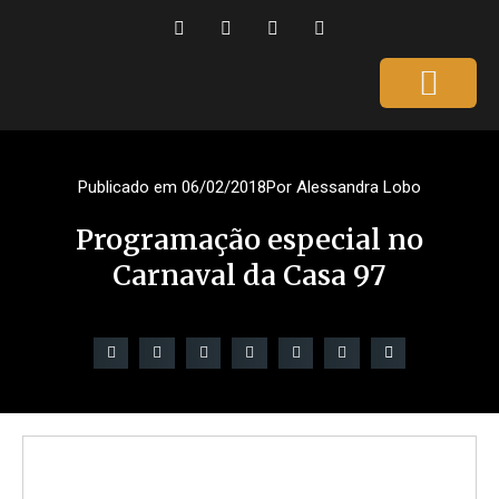
Página Inicial
Gente que é Notícia
Dicas da Ale
Saúde e Beleza
Publicado em
06/02/2018
Por
Alessandra Lobo
Programação especial no
Carnaval da Casa 97