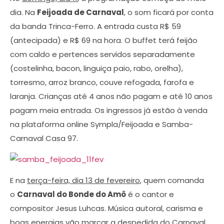
dia. Na
Feijoada de Carnaval
, o som ficará por conta
da banda Trinca-Ferro. A entrada custa R$ 59
(antecipada) e R$ 69 na hora. O buffet terá feijão
com caldo e pertences servidos separadamente
(costelinha, bacon, linguiça paio, rabo, orelha),
torresmo, arroz branco, couve refogada, farofa e
laranja. Crianças até 4 anos não pagam e até 10 anos
pagam meia entrada. Os ingressos já estão à venda
na plataforma online Sympla/Feijoada e Samba-
Carnaval Casa 97.
E na
terça-feira, dia 13 de fevereiro
, quem comanda
o
Carnaval do Bonde do Amô
é o cantor e
compositor Jesus Luhcas. Música autoral, carisma e
boas energias vão marcar a despedida do Carnaval