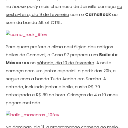
na
house party
mais charmosa de Joinville começa
na
sexta-feira, dia 9 de fevereiro
com o
CarnaRock
ao
som da banda Alt of CTRL.
Para quem prefere o clima nostálgico dos antigos
bailes de Carnaval, a Casa 97 preparou um
Baile de
Máscaras
no
sábado, dia 10 de fevereiro
. A noite
começa com um jantar especial a partir das 20h, e
segue com a banda Tudo Acaba em Samba. A
entrada, incluindo jantar e baile, custa R$ 79
antecipada e R$ 89 na hora. Crianças de 4 a 10 anos
pagam metade.
No
domingo, dia 11
, a programação começa ao meio-