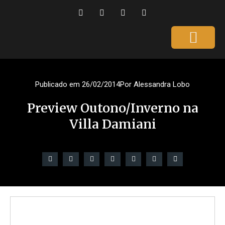
Página Inicial
Gente que é Notícia
Dicas da Ale
Saúde e Beleza
Publicado em
26/02/2014
Por
Alessandra Lobo
Preview Outono/Inverno na
Villa Damiani