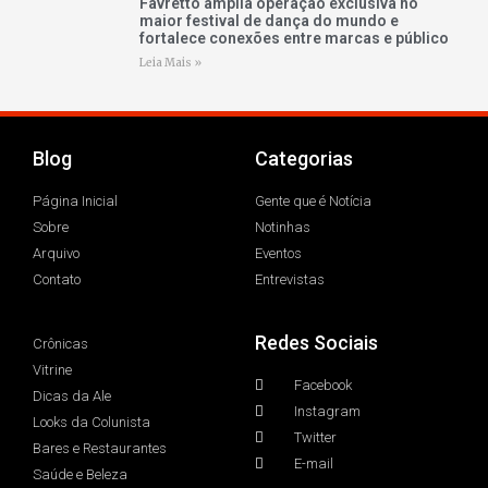
Favretto amplia operação exclusiva no
maior festival de dança do mundo e
fortalece conexões entre marcas e público
Leia Mais »
Blog
Categorias
Página Inicial
Gente que é Notícia
Sobre
Notinhas
Arquivo
Eventos
Contato
Entrevistas
Redes Sociais
Crônicas
Vitrine
Facebook
Dicas da Ale
Instagram
Looks da Colunista
Twitter
Bares e Restaurantes
E-mail
Saúde e Beleza