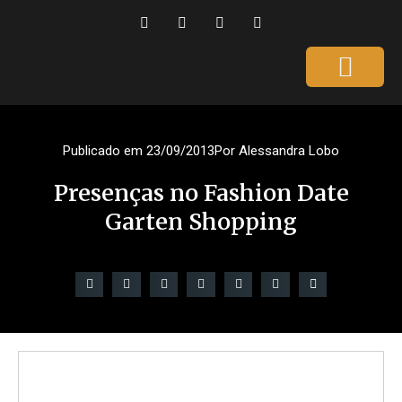
Página Inicial
Gente que é Notícia
Dicas da Ale
Saúde e Beleza
Publicado em
23/09/2013
Por
Alessandra Lobo
Presenças no Fashion Date
Garten Shopping