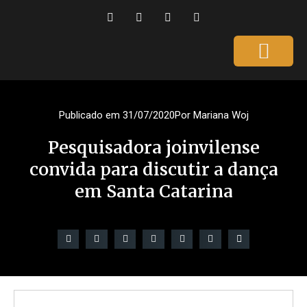
Página Inicial
Gente que é Notícia
Dicas da Ale
Saúde e Beleza
Publicado em
31/07/2020
Por
Mariana Woj
Pesquisadora joinvilense
convida para discutir a dança
em Santa Catarina