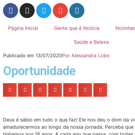
Página Inicial
Gente que é Notícia
Notinha
Saúde e Beleza
Publicado em
13/07/2020
Por
Alessandra Lobo
Oportunidade
Deus é sábio em tudo o que faz! Ele nos deu o dom da v
amadurecermos ao longo da nossa jornada. Perceba que
tínhamos aos 18 anos. A cada ano que passa, com todas 