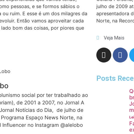
omo pessoas, e se formos sábios o
julho de 2009 a
a ou ruim. E esse é um dos milagres da
apresentadora 
evoluir. Então vamos aproveitar cada
Norte, na Recor
lado bom das coisas, por piores que
Veja Mais
Posts Rece
obo
Q
olunismo social por ter trabalhado ao
b
moriam), de 2001 a 2007, no Jornal A
J
m
Jornal Notícias do Dia, de julho de
o Programa Espaço News Norte, na
Le
F
l Influencer no Instagram @alelobo
e