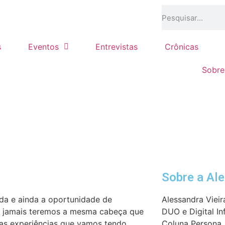
s
Eventos
Entrevistas
Crônicas
Sobre
Sobre a Al
ida e ainda a oportunidade de
Alessandra Vieir
 jamais teremos a mesma cabeça que
DUO e Digital In
as experiências que vamos tendo,
Coluna Persona, 