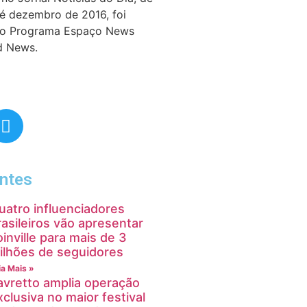
té dezembro de 2016, foi
do Programa Espaço News
d News.
ntes
uatro influenciadores
rasileiros vão apresentar
oinville para mais de 3
ilhões de seguidores
ia Mais »
avretto amplia operação
xclusiva no maior festival