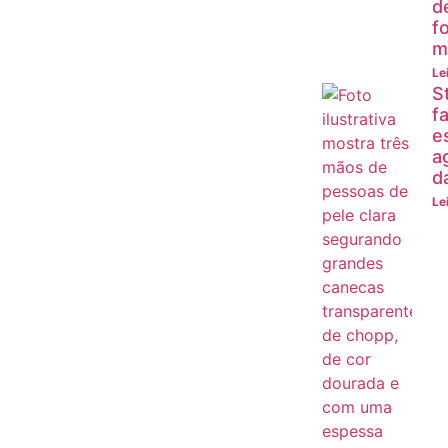
d
f
m
Le
S
fa
e
a
d
Le