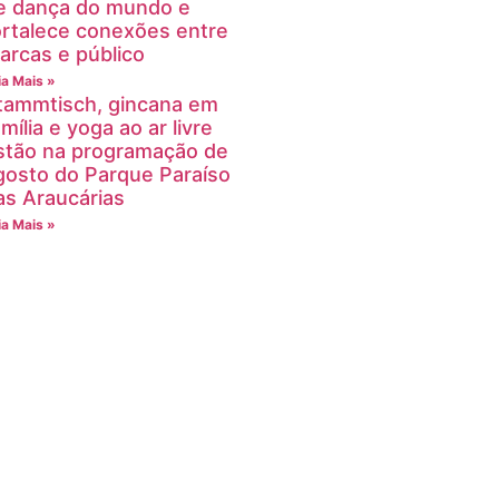
e dança do mundo e
ortalece conexões entre
arcas e público
ia Mais »
tammtisch, gincana em
mília e yoga ao ar livre
stão na programação de
gosto do Parque Paraíso
as Araucárias
ia Mais »