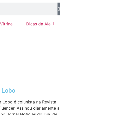
Vitrine
Dicas da Ale
e Lobo
a Lobo é colunista na Revista
fluencer. Assinou diariamente a
no Jornal Notícias do Dia, de