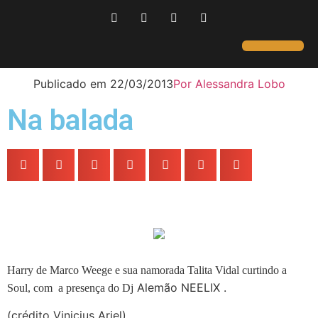
Página Inicial
Gente que é Notícia
Dicas da Ale
Saúde e Beleza
Publicado em
22/03/2013
Por
Alessandra Lobo
Na balada
Harry de Marco Weege e sua namorada Talita Vidal curtindo a
Alemão NEELIX .
Soul, com a presença do Dj
(crédito Vinicius Ariel)