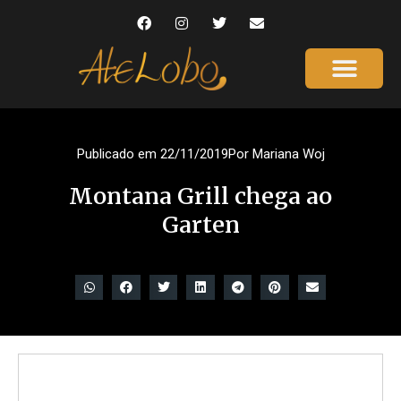
Página Inicial
Gente que é Notícia
Dicas da Ale
Saúde e Beleza
Publicado em
22/11/2019
Por
Mariana Woj
Montana Grill chega ao
Garten