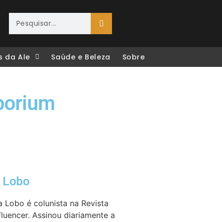
s da Ale
Saúde e Beleza
Sobre
porium
e Lobo
a Lobo é colunista na Revista
fluencer. Assinou diariamente a