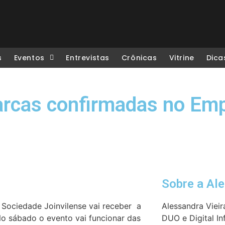
s
Eventos
Entrevistas
Crônicas
Vitrine
Dica
arcas confirmadas no Em
Sobre a Al
 Sociedade Joinvilense vai receber a
Alessandra Vieir
No sábado o evento vai funcionar das
DUO e Digital In