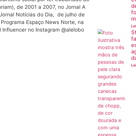
d
moriam), de 2001 a 2007, no Jornal A
f
Jornal Notícias do Dia, de julho de
m
o Programa Espaço News Norte, na
Le
l Influencer no Instagram @alelobo
S
fa
e
a
d
Le