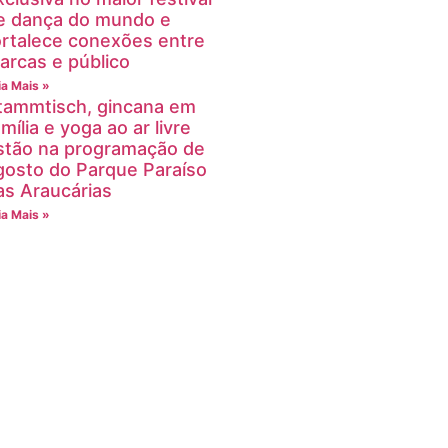
e dança do mundo e
ortalece conexões entre
arcas e público
ia Mais »
tammtisch, gincana em
mília e yoga ao ar livre
stão na programação de
gosto do Parque Paraíso
as Araucárias
ia Mais »