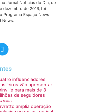
no Jornal Notícias do Dia, de
té dezembro de 2016, foi
do Programa Espaço News
d News.
ntes
uatro influenciadores
rasileiros vão apresentar
oinville para mais de 3
ilhões de seguidores
ia Mais »
avretto amplia operação
xclusiva no maior festival