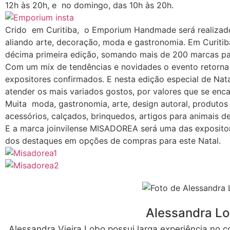
12h às 20h, e no domingo, das 10h às 20h.
Crido em Curitiba, o Emporium Handmade será realizado
aliando arte, decoração, moda e gastronomia. Em Curitiba,
décima primeira edição, somando mais de 200 marcas part
Com um mix de tendências e novidades o evento retorna
expositores confirmados. E nesta edição especial de Nat
atender os mais variados gostos, por valores que se enca
Muita moda, gastronomia, arte, design autoral, produtos 
acessórios, calçados, brinquedos, artigos para animais d
E a marca joinvilense MISADOREA será uma das exposito
dos destaques em opções de compras para este Natal.
Alessandra L
Alessandra Vieira Lobo possui larga experiência no c