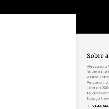
Sobre a
Alessandra V
Revista DUO 
Assinou dia
Persona, no 
julho de 20
foi apresen
Espaço News
VEJA MA