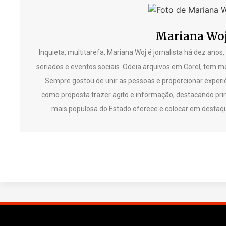
Mariana Wo
Inquieta, multitarefa, Mariana Woj é jornalista há dez anos
seriados e eventos sociais. Odeia arquivos em Corel, tem me
Sempre gostou de unir as pessoas e proporcionar experiê
como proposta trazer agito e informação, destacando pri
mais populosa do Estado oferece e colocar em destaq