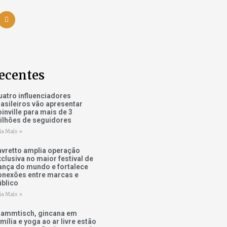
ecentes
uatro influenciadores
rasileiros vão apresentar
inville para mais de 3
ilhões de seguidores
ia Mais »
avretto amplia operação
xclusiva no maior festival de
ança do mundo e fortalece
onexões entre marcas e
úblico
ia Mais »
tammtisch, gincana em
mília e yoga ao ar livre estão