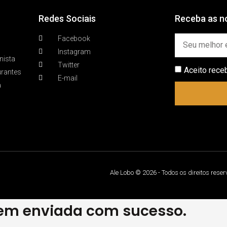
Redes Sociais
Receba as no
Facebook
Instagram
nista
Twitter
Aceito rece
urantes
E-mail
a
Ale Lobo © 2026 - Todos os direitos rese
m enviada com sucesso.