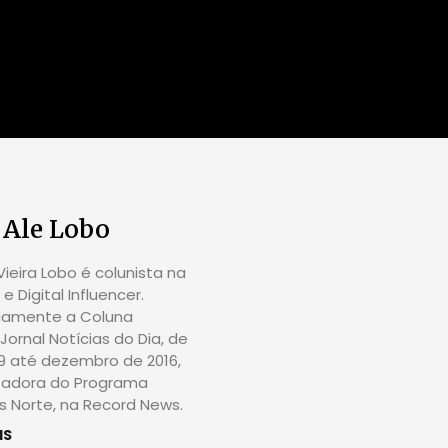
 Ale Lobo
ieira Lobo é colunista na
e Digital Influencer.
riamente a Coluna
Jornal Notícias do Dia, de
09 até dezembro de 2016,
tadora do Programa
 Norte, na Record News.
IS