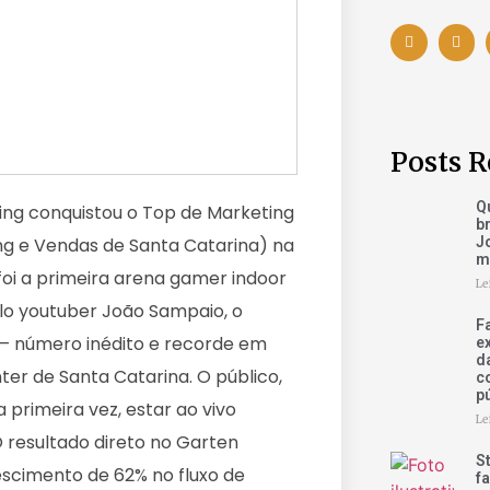
Posts R
Q
ing conquistou o Top de Marketing
b
Jo
ng e Vendas de Santa Catarina) na
m
 foi a primeira arena gamer indoor
Le
lo youtuber João Sampaio, o
F
s – número inédito e recorde em
e
d
er de Santa Catarina. O público,
c
p
primeira vez, estar ao vivo
Le
O resultado direto no Garten
S
scimento de 62% no fluxo de
fa