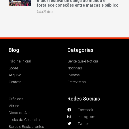
maior festival de dança do mundo e
fortalece conexões entre marcas e público
Leia Mais »
Blog
Categorias
Página Inicial
Gente que é Notícia
Sobre
Notinhas
Arquivo
Eventos
Contato
Entrevistas
Redes Sociais
Crônicas
Vitrine
Facebook
Dicas da Ale
Instagram
Looks da Colunista
Twitter
Bares e Restaurantes