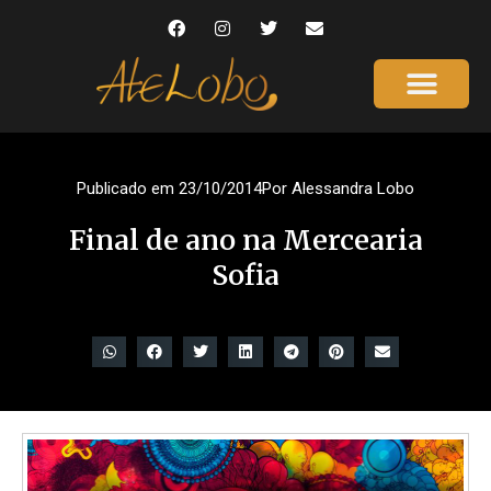
Página Inicial
Gente que é Notícia
Dicas da Ale
Saúde e Beleza
Publicado em
23/10/2014
Por
Alessandra Lobo
Final de ano na Mercearia
Sofia