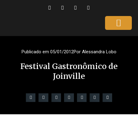
Página Inicial
Gente que é Notícia
Dicas da Ale
Saúde e Beleza
Publicado em
05/01/2012
Por
Alessandra Lobo
Festival Gastronômico de
Joinville