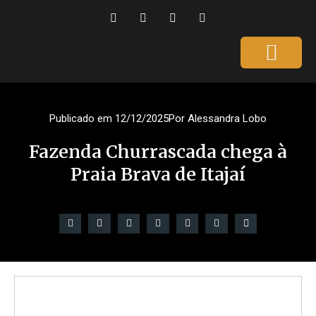
Página Inicial
Gente que é Notícia
Dicas da Ale
Saúde e Beleza
Publicado em
12/12/2025
Por
Alessandra Lobo
Fazenda Churrascada chega à
Praia Brava de Itajaí