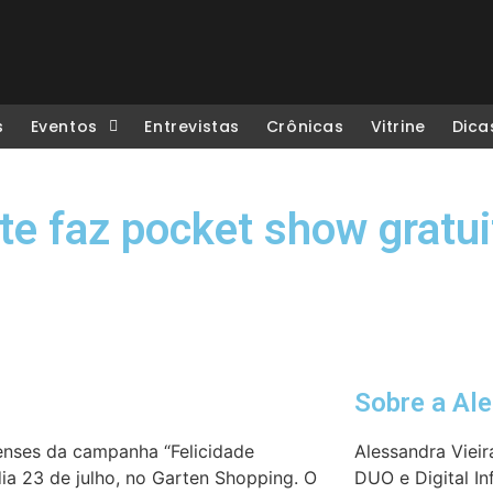
s
Eventos
Entrevistas
Crônicas
Vitrine
Dica
te faz pocket show gratui
Sobre a Al
nenses da campanha “Felicidade
Alessandra Vieir
dia 23 de julho, no Garten Shopping. O
DUO e Digital In