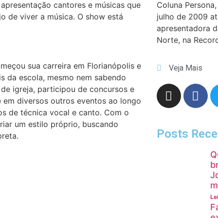
a apresentação cantores e músicas que
Coluna Persona, 
jo de viver a música. O show está
julho de 2009 a
apresentadora 
Norte, na Recor
meçou sua carreira em Florianópolis e
Veja Mais
ais da escola, mesmo nem sabendo
 de igreja, participou de concursos e
e em diversos outros eventos ao longo
os de técnica vocal e canto. Com o
riar um estilo próprio, buscando
Posts Rece
reta.
Q
b
J
m
Le
F
e