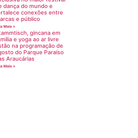
e dança do mundo e
ortalece conexões entre
arcas e público
ia Mais »
tammtisch, gincana em
mília e yoga ao ar livre
stão na programação de
gosto do Parque Paraíso
as Araucárias
ia Mais »