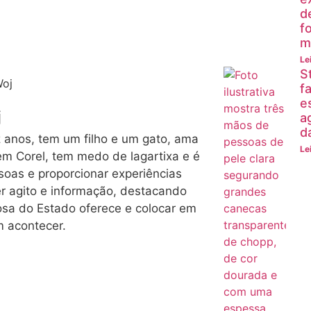
d
f
m
Le
S
fa
e
j
a
d
ez anos, tem um filho e um gato, ama
Le
 em Corel, tem medo de lagartixa e é
soas e proporcionar experiências
er agito e informação, destacando
osa do Estado oferece e colocar em
 acontecer.