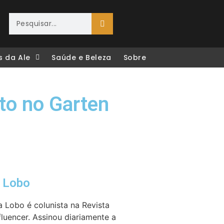
s da Ale
Saúde e Beleza
Sobre
to no Garten
e Lobo
a Lobo é colunista na Revista
fluencer. Assinou diariamente a