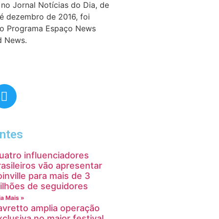
no Jornal Notícias do Dia, de
té dezembro de 2016, foi
do Programa Espaço News
d News.
ntes
uatro influenciadores
rasileiros vão apresentar
oinville para mais de 3
ilhões de seguidores
ia Mais »
avretto amplia operação
xclusiva no maior festival