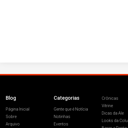
Blog
Categorias
Crônicas
Vitrine
Página Inicial
Gente que é Notícia
Dicas da Ale
Sobre
Notinhas
Looks da Colu
Arquivo
Eventos
Bares e Resta