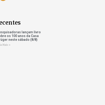
ecentes
esquisadoras lançam livro
obre os 100 anos da Casa
rüger neste sábado (8/8)
ia Mais »