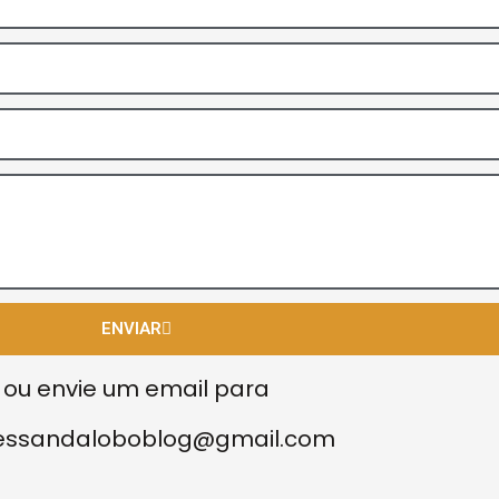
ENVIAR
ou envie um email para
essandaloboblog@gmail.com