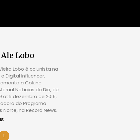
 Ale Lobo
ieira Lobo é colunista na
e Digital Influencer.
riamente a Coluna
Jornal Notícias do Dia, de
09 até dezembro de 2016,
tadora do Programa
 Norte, na Record News.
IS