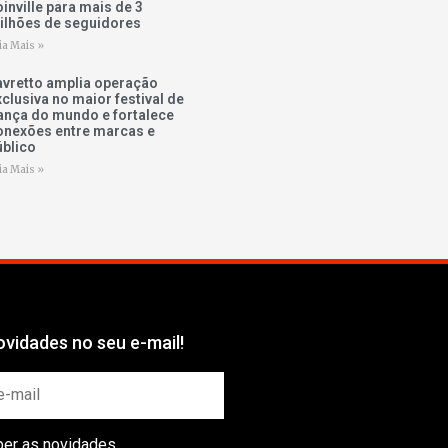
inville para mais de 3
ilhões de seguidores
ia Mais »
avretto amplia operação
xclusiva no maior festival de
ança do mundo e fortalece
onexões entre marcas e
úblico
ia Mais »
vidades no seu e-mail!
ber as novidades.