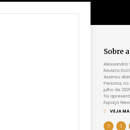
Sobre a
Alessandra V
Revista DUO 
Assinou dia
Persona, no 
julho de 20
foi apresen
Espaço News
VEJA MA