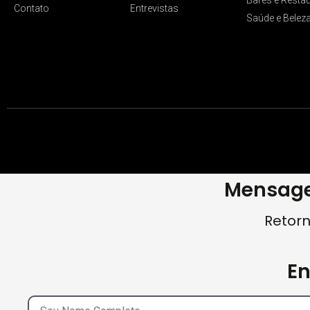
Contato
Entrevistas
Saúde e Belez
Mensage
Retorn
E