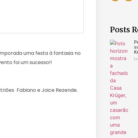
Posts R
P
s
K
emporada uma festa à fantasia no
Le
ento foi um sucesso!!
ões Fabiano e Joice Rezende.