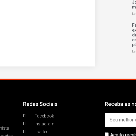
Jo
m
Le
F
e
d
c
p
Le
Redes Sociais
Receba as no
Facebook
Instagram
nista
Twitter
Aceito rece
urantes