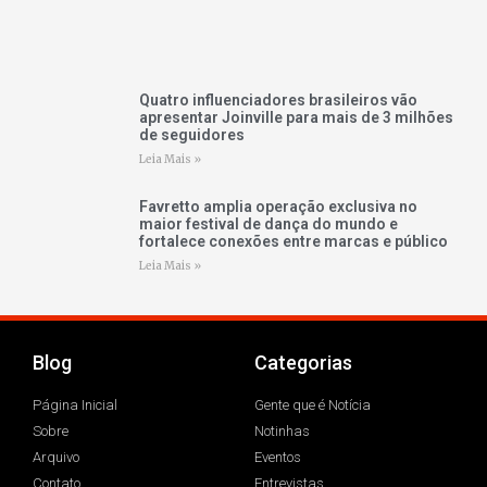
Quatro influenciadores brasileiros vão
apresentar Joinville para mais de 3 milhões
de seguidores
Leia Mais »
Favretto amplia operação exclusiva no
maior festival de dança do mundo e
fortalece conexões entre marcas e público
Leia Mais »
Blog
Categorias
Página Inicial
Gente que é Notícia
Sobre
Notinhas
Arquivo
Eventos
Contato
Entrevistas