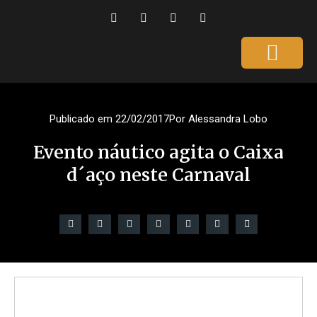
Página Inicial
Gente que é Notícia
Dicas da Ale
Saúde e Beleza
Publicado em
22/02/2017
Por
Alessandra Lobo
Evento náutico agita o Caixa
d´aço neste Carnaval