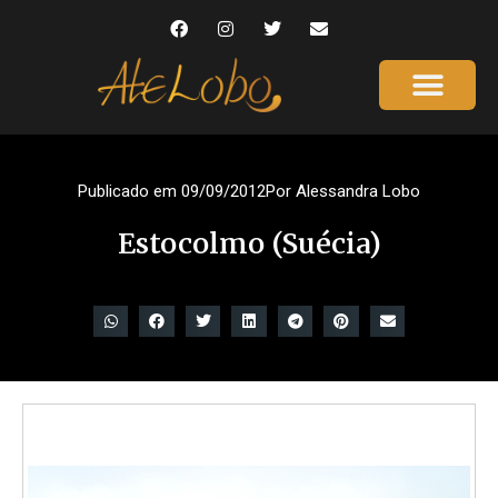
Página Inicial
Gente que é Notícia
Dicas da Ale
Saúde e Beleza
Publicado em
09/09/2012
Por
Alessandra Lobo
Estocolmo (Suécia)