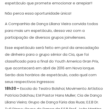
espetáculo que promete emocionar e arrepiar!!
Não perca essa oportunidade única!
A Companhia de Dança Liliana Vieira convida todos
para mais um espetáculo, dessa vez com a
participação de diversos grupos joinvilenses.
Esse espetáculo será feito em prol da arrecadação
de dinheiro para o grupo sênior da Cia, que foi
classificado para a final do Youth America Gran Prix,
que acontecerá em abril de 2016 em Nova Iorque.
Serão dois horários de espetáculo, cada qual com
seus respectivos ingressos:
18h30 –
Escola do Teatro Bolshoi; Movimento Artístico
Patrícia Dalchau; E.M Pastor Hans Muller; Cia de Dança
Liliana Vieira; G
rupo de Dança Fúria das Ruas; E.E.B Dr.
Tufi Dippe; Grupo de Dança da E.E.B Prof. João Martins