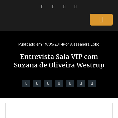
Página Inicial
Gente que é Notícia
Dicas da Ale
Saúde e Beleza
Publicado em
19/05/2014
Por
Alessandra Lobo
Entrevista Sala VIP com
Suzana de Oliveira Westrup