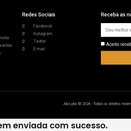
Redes Sociais
Receba as no
Facebook
Instagram
nista
Twitter
Aceito rece
urantes
E-mail
a
Ale Lobo © 2026 - Todos os direitos rese
m enviada com sucesso.