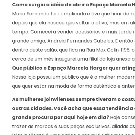
Como surgiu a idéia de abrir o Espaço Marcela 
Maria Fernanda foi complicada e tive que ficar de 
depois que ela nasceu quis voltar a ativa, mas em 
tempo. Comecei a vender acessórios e mais tarde 
grande amiga, Andreia Fernandes Cabelos. E então
dentro deste salão, que fica na Rua Max Colin, 1196,
cerca de um mês inaugurei uma filial da loja anexa a
Que público o Espaço Marcela Harger quer atingi
Nossa loja possui um público que é a mulher modern
que quer estar na moda de forma autêntica e ant
As mulheres joinvilenses sempre tiveram o co
outras cidades. Você acha que essa tendência 
grande procura por aqui hoje em dia?
Hoje cons
trazer as marcas e suas peças exclusivas, aliadas a