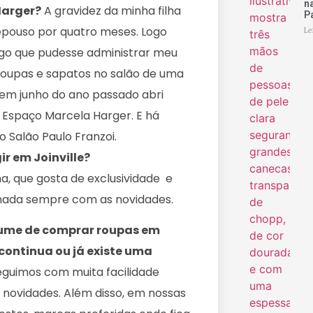
n
Harger?
A gravidez da minha filha
P
repouso por quatro meses. Logo
Le
algo que pudesse administrar meu
roupas e sapatos no salão de uma
 em junho do ano passado abri
 o Espaço Marcela Harger. E há
o Salão Paulo Franzoi.
r em Joinville?
a, que gosta de exclusividade e
enada sempre com as novidades.
stume de comprar roupas em
continua ou já existe uma
eguimos com muita facilidade
s novidades. Além disso, em nossas