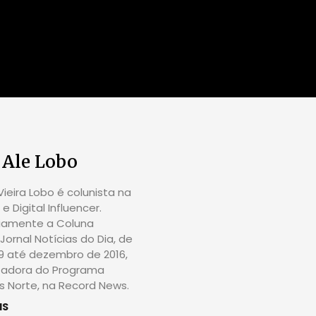
 Ale Lobo
ieira Lobo é colunista na
e Digital Influencer.
riamente a Coluna
Jornal Notícias do Dia, de
09 até dezembro de 2016,
tadora do Programa
 Norte, na Record News.
IS