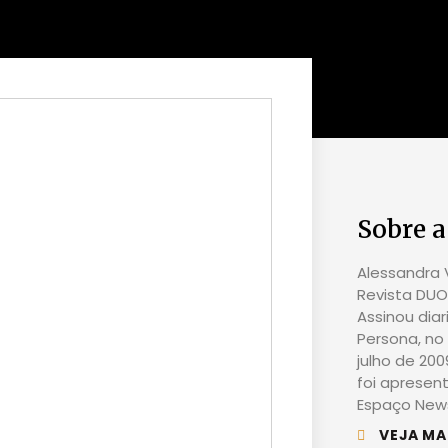
Sobre a
Alessandra V
Revista DUO 
Assinou dia
Persona, no 
julho de 20
foi apresen
Espaço News
VEJA MA