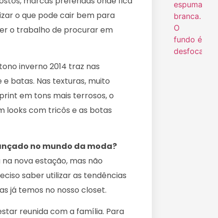
ostos, marcas preferidas onde fica
alizar o que pode cair bem para
ter o trabalho de procurar em
tono inverno 2014 traz nas
 e batas. Nas texturas, muito
rint em tons mais terrosos, o
 looks com tricôs e as botas
 lançado no mundo da moda?
a na nova estação, mas não
reciso saber utilizar as tendências
s já temos no nosso closet.
star reunida com a família. Para