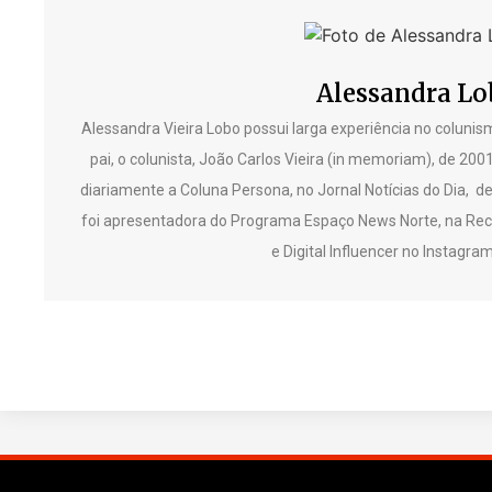
Alessandra Lo
Alessandra Vieira Lobo possui larga experiência no colunism
pai, o colunista, João Carlos Vieira (in memoriam), de 200
diariamente a Coluna Persona, no Jornal Notícias do Dia, d
foi apresentadora do Programa Espaço News Norte, na Reco
e Digital Influencer no Instagr