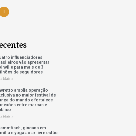
ecentes
uatro influenciadores
rasileiros vão apresentar
inville para mais de 3
ilhões de seguidores
ia Mais »
avretto amplia operação
xclusiva no maior festival de
ança do mundo e fortalece
onexões entre marcas e
úblico
ia Mais »
tammtisch, gincana em
mília e yoga ao ar livre estão