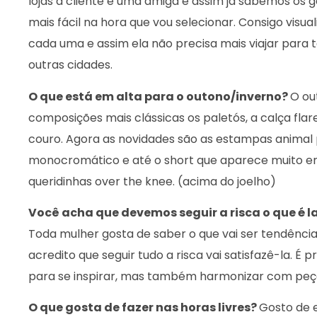
lojas a cliente é uma amiga e assim já sabemos os g
mais fácil na hora que vou selecionar. Consigo visu
cada uma e assim ela não precisa mais viajar para 
outras cidades.
O que está em alta para o outono/inverno?
O ou
composições mais clássicas os paletós, a calça flare
couro. Agora as novidades são as estampas animal p
monocromático e até o short que aparece muito em
queridinhas over the knee. (acima do joelho)
Você acha que devemos seguir a risca o que é
Toda mulher gosta de saber o que vai ser tendênci
acredito que seguir tudo a risca vai satisfazê-la. É p
para se inspirar, mas também harmonizar com peça
O que gosta de fazer nas horas livres?
Gosto de e