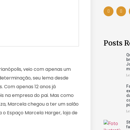
Posts R
Q
b
Jo
orianópolis, veio com apenas um
m
Le
e determinação, seu lema desde
s. Com apenas 12 anos já
F
e
ois na empresa do pai. Mas como
d
c
za, Marcela chegou a ter um salão
p
Le
ra o Espaço Marcela Harger, loja de
S
fa