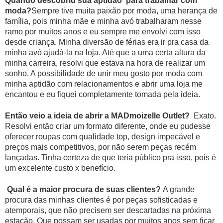
Quando descobriu sua aptidão para trabalhar com
moda?
Sempre tive muita paixão por moda, uma herança de
família, pois minha mãe e minha avó trabalharam nesse
ramo por muitos anos e eu sempre me envolvi com isso
desde criança. Minha diversão de férias era ir pra casa da
minha avó ajudá-la na loja. Até que a uma certa altura da
minha carreira, resolvi que estava na hora de realizar um
sonho. A possibilidade de unir meu gosto por moda com
minha aptidão com relacionamentos e abrir uma loja me
encantou e eu fiquei completamente tomada pela ideia.
Então veio a ideia de abrir a MADmoizelle Outlet?
Exato.
Resolvi então criar um formato diferente, onde eu pudesse
oferecer roupas com qualidade top, design impecável e
preços mais competitivos, por não serem peças recém
lançadas. Tinha certeza de que teria público pra isso, pois é
um excelente custo x benefício.
Qual é a maior procura de suas clientes?
A grande
procura das minhas clientes é por peças sofisticadas e
atemporais, que não precisem ser descartadas na próxima
estação. Que possam ser usadas por muitos anos sem ficar