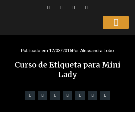
Página Inicial
Gente que é Notícia
Dicas da Ale
Saúde e Beleza
Publicado em
12/03/2015
Por
Alessandra Lobo
Curso de Etiqueta para Mini
Lady