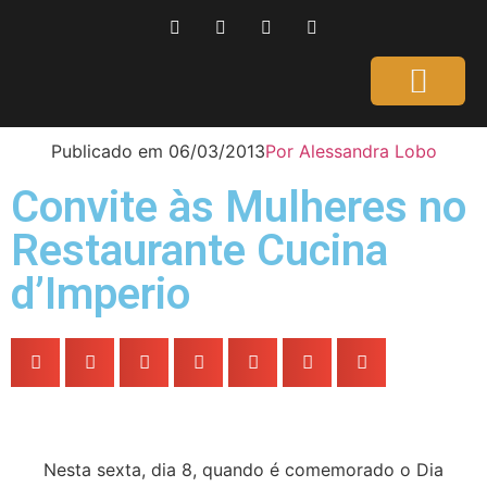
Página Inicial
Gente que é Notícia
Dicas da Ale
Saúde e Beleza
Publicado em
06/03/2013
Por
Alessandra Lobo
Convite às Mulheres no
Restaurante Cucina
d’Imperio
Nesta sexta, dia 8, quando é comemorado o Dia