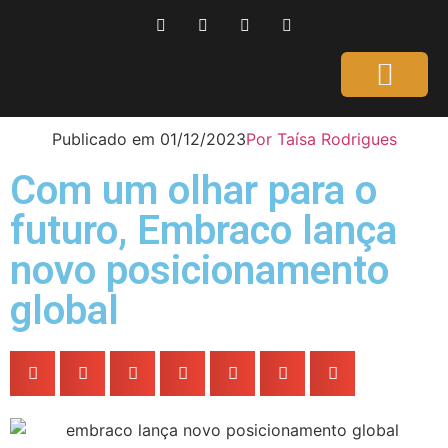
Página Inicial
Gente que é Notícia
Dicas da Ale
Saúde e Beleza
Publicado em
01/12/2023
Por
Taísa Rodrigues
Com um olhar para o
futuro, Embraco lança
novo posicionamento
global