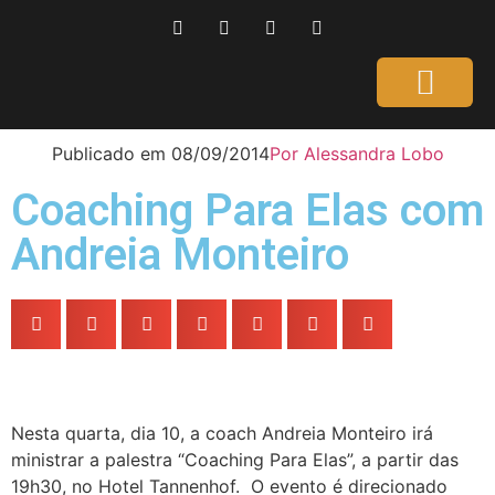
Página Inicial
Gente que é Notícia
Dicas da Ale
Saúde e Beleza
Publicado em
08/09/2014
Por
Alessandra Lobo
Coaching Para Elas com
Andreia Monteiro
Nesta quarta, dia 10, a coach Andreia Monteiro irá
ministrar a palestra “Coaching Para Elas”, a partir das
19h30, no Hotel Tannenhof. O evento é direcionado